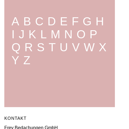
A
B
C
D
E
F
G
H
I
J
K
L
M
N
O
P
Q
R
S
T
U
V
W
X
Y
Z
KONTAKT
Frey Bedachungen GmbH